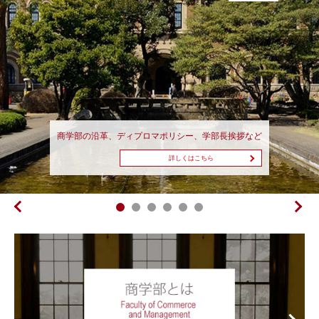
商学部の沿革、ディプロマポリシー、学部長挨拶など
データ・デザイン・プログラム（DDP）の概要
渋沢スカラープログラム（SSP）の概要
商学部で学べること
アドバンス・プログラムの概要
学部・修士5年一貫教育プログラム
詳しくはこちら
詳しくはこちら
詳しくはこちら
詳しくはこちら
詳しくはこちら
詳しくはこちら
前へ
次へ