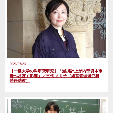
2026/07/23
【一橋大学の科研費研究】「減損計上が内部資本市
場へ及ぼす影響」／三代 まり子（経営管理研究科
特任助教）