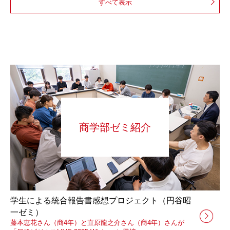
すべて表示
商学部ゼミ紹介
学生による統合報告書感想プロジェクト（円谷昭
一ゼミ）
藤本恵花さん（商4年）と直原龍之介さん（商4年）さんが