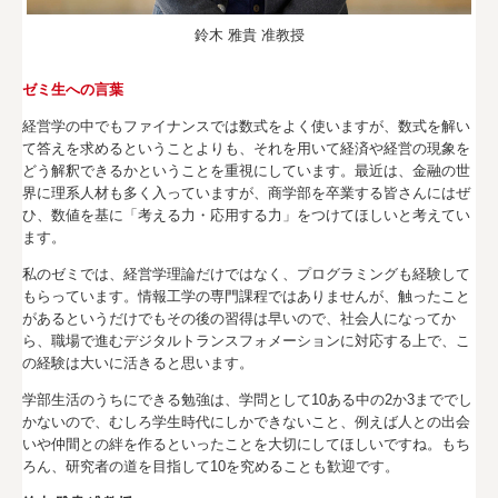
鈴木 雅貴 准教授
ゼミ生への言葉
経営学の中でもファイナンスでは数式をよく使いますが、数式を解い
て答えを求めるということよりも、それを用いて経済や経営の現象を
どう解釈できるかということを重視にしています。最近は、金融の世
界に理系人材も多く入っていますが、商学部を卒業する皆さんにはぜ
ひ、数値を基に「考える力・応用する力」をつけてほしいと考えてい
ます。
私のゼミでは、経営学理論だけではなく、プログラミングも経験して
もらっています。情報工学の専門課程ではありませんが、触ったこと
があるというだけでもその後の習得は早いので、社会人になってか
ら、職場で進むデジタルトランスフォメーションに対応する上で、こ
の経験は大いに活きると思います。
学部生活のうちにできる勉強は、学問として10ある中の2か3まででし
かないので、むしろ学生時代にしかできないこと、例えば人との出会
いや仲間との絆を作るといったことを大切にしてほしいですね。もち
ろん、研究者の道を目指して10を究めることも歓迎です。