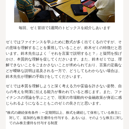
毎回、ゼミ冒頭で1週間のトピックスを紹介しあいます
ゼミではファイナンスを学ぶために数式が多く出てくるのですが、そ
の意味を理解することを重視していることが、鈴木ゼミの特徴だと思
います。鈴木先生はよく「それを言葉で説明すると？」と疑問を投げ
かけ、本質的な理解を促してくださいます。また、鈴木ゼミでは、理
解できないことをごまかさないことが求められており、言葉の定義な
どが曖昧な説明は追及される一方で、どうしてもわからない場合は、
鈴木先生が理解の手助けをしてくださいます。
ゼミでは本質を理解しようと深く考える力や妥協を許さない姿勢、自
らの考えを簡潔に伝える能力が養われていると感じます。また、ファ
イナンスの理論を学ぶことで、現実の市場動向や金融政策が身近に感
じられるようになることもこのゼミの良さだと思います。
*株式の継続保有条件：一定期間以上、株式を継続して保有している株主に
対して、追加的な株主優待を付与する、あるいは、そのような株主に対し
てのみ株主優待を付与する制度