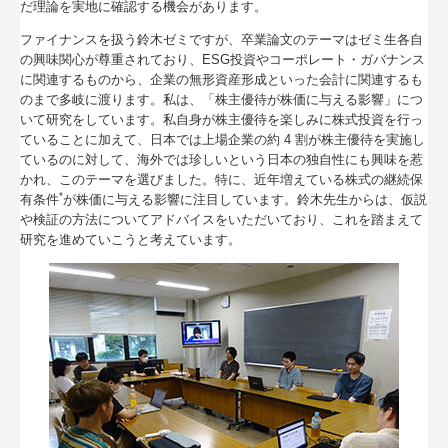
だ理論を実地に確認する機会があります。
ファイナンスを扱う鈴木ゼミですが、卒業論文のテーマはゼミ生各自
の興味関心が尊重されており、ESG投資やコーポレート・ガバナンス
に関連するものから、企業の無形資産形成といった会計に関連するも
のまで多岐に渡ります。私は、「株主優待が株価に与える影響」につ
いて研究をしています。私自身が株主優待を楽しみに株式投資を行っ
ていることに加えて、日本では上場企業の約 4 割が株主優待を実施し
ているのに対して、海外では珍しいという日本の独自性にも興味を惹
かれ、このテーマを選びました。特に、近年増えている株式の継続保
*
有条件
が株価に与える影響に注目しています。鈴木先生からは、仮説
や検証の方法についてアドバイスをいただいており、これを踏まえて
研究を進めていこうと考えています。