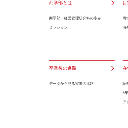
商学部とは
目
商学部・経営管理研究科の歩み
商
ミッション
海
卒業後の進路
在
データから見る実際の進路
証
5
ア