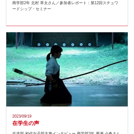
商学部2年 北村 草太さん／参加者レポート：第12回スチュワ
ードシップ・セミナー
2023/09/19
在学生の声
弓道部 初代女子部主将インタビュー 商学部3年 廣瀬 小春さん