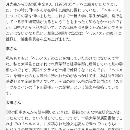
月先生からOBの田中全さん（1976年経卒）をご紹介いただきまし
た。その時に田中さんが在学中に編集に携わっていた、『ヘルメス』
についての話を伺いました。これまで一橋大学に学生が編集、発行を
している学生研究誌があるということをまったく知らなかったのです
が、田中さんから話を聞いて、この伝統を引き継ぐために何かできる
ことはないかなと思い、創立150周年の記念に『ヘルメス』の復刊に
挑戦し、編集委員会を立ち上げました。
李さん
私ももともと『ヘルメス』のことを知っていたわけではないんです
ね。私と大澤君とはそれぞれ商学部と経済学部に所属していて別の学
部なのですが、英語のクラスが一緒で仲良くなったんです。『ヘルメ
ス』を知ったのも大澤君に誘われたのがきっかけです。私は商学部の
基礎ゼミで金融を学んでいて、今回の創刊60号の論文部門にも『ステ
ーブルコインの「ドル覇権」への影響』という論文を投稿していま
す。
大澤さん
OBの田中さんから話を聞いたときは、最初はそんな学生研究誌があ
ったんですね、という感じでした。ですが、一橋大学付属図書館でこ
れまでの『ヘルメス』に投稿された論文を読んで調べていくうちに、
ビジネスの最前線で活躍しているイメージのある一橋生が、在学中に