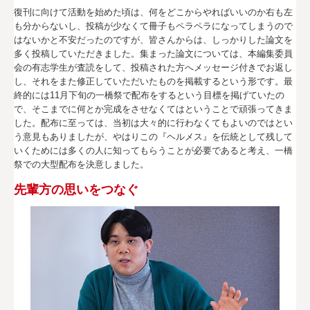
復刊に向けて活動を始めた頃は、何をどこからやればいいのか右も左
も分からないし、投稿が少なくて冊子もペラペラになってしまうので
はないかと不安だったのですが、皆さんからは、しっかりした論文を
多く投稿していただきました。集まった論文については、本編集委員
会の有志学生が査読をして、投稿された方へメッセージ付きでお返し
し、それをまた修正していただいたものを掲載するという形です。最
終的には11月下旬の一橋祭で配布をするという目標を掲げていたの
で、そこまでに何とか完成をさせなくてはということで頑張ってきま
した。配布に至っては、当初は大々的に行わなくてもよいのではとい
う意見もありましたが、やはりこの『ヘルメス』を伝統として残して
いくためには多くの人に知ってもらうことが必要であると考え、一橋
祭での大型配布を決意しました。
先輩方の思いをつなぐ