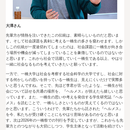
大澤さん
先輩方が情熱を注いできたこの伝統は、素晴らしいものだと思いま
す。そして社会課題を真剣に考える一橋生の多さを窺わせます。しか
しこの伝統が一度途切れてしまったのは、社会課題に一橋生が向き合
う場所や機会が減ってしまっていることを象徴しているのではないか
と思います。これから社会で活躍していく一橋生である以上、やはり
一緒に社会なるものを考えていきたいと願っています。
一方で、一橋大学は社会を考察する社会科学の大学ですし、社会に対
する何かしらの思いを持っている一橋生は、見えにくいだけで実際多
いと思うんですね。そこで、先ほど李君が言ったような、一橋生が社
会について話せる共通の場所を、『ヘルメス』が担えたら嬉しいと思
っています。また、一橋生の思いや考えを発信する学生研究誌『ヘル
メス』を読むことで、一橋らしさというものが見えてくるのではない
かと思います。こういうわけで、先輩たちから託された『ヘルメス』
を今、私たちが受け継ぐことにもやはり意味があるのかなと思いま
す。次は2026年の一橋祭での刊行を予定していますが、これからも先
輩方とのつながりも大切にしつつ、学生主体となって活動を続けてい