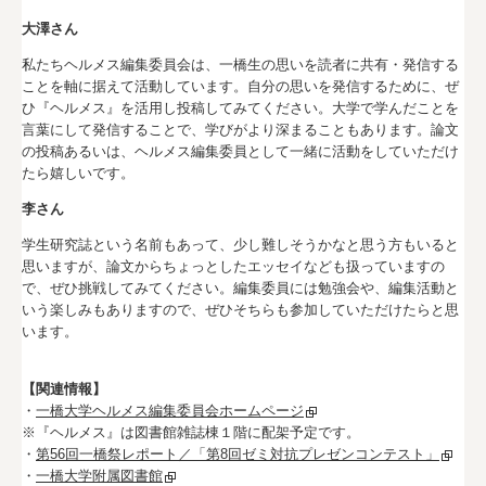
大澤さん
私たちヘルメス編集委員会は、一橋生の思いを読者に共有・発信する
ことを軸に据えて活動しています。自分の思いを発信するために、ぜ
ひ『ヘルメス』を活用し投稿してみてください。大学で学んだことを
言葉にして発信することで、学びがより深まることもあります。論文
の投稿あるいは、ヘルメス編集委員として一緒に活動をしていただけ
たら嬉しいです。
李さん
学生研究誌という名前もあって、少し難しそうかなと思う方もいると
思いますが、論文からちょっとしたエッセイなども扱っていますの
で、ぜひ挑戦してみてください。編集委員には勉強会や、編集活動と
いう楽しみもありますので、ぜひそちらも参加していただけたらと思
います。
【関連情報】
・
一橋大学ヘルメス編集委員会ホームページ
※『ヘルメス』は図書館雑誌棟１階に配架予定です。
・
第56回一橋祭レポート／「第8回ゼミ対抗プレゼンコンテスト」
・
一橋大学附属図書館