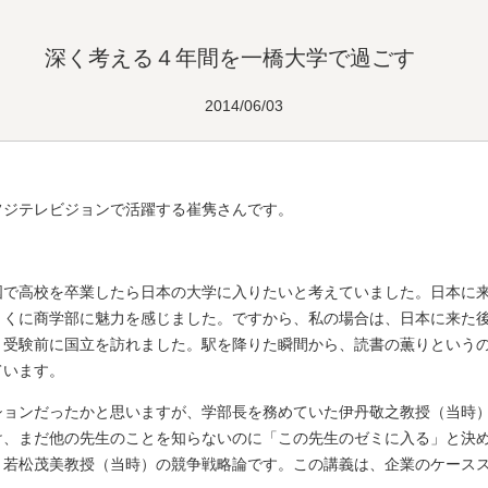
深く考える４年間を一橋大学で過ごす
2014/06/03
フジテレビジョンで活躍する崔隽さんです。
国で高校を卒業したら日本の大学に入りたいと考えていました。日本に来
とくに商学部に魅力を感じました。ですから、私の場合は、日本に来た
、受験前に国立を訪れました。駅を降りた瞬間から、読書の薫りという
ています。
ションだったかと思いますが、学部長を務めていた伊丹敬之教授（当時
け、まだ他の先生のことを知らないのに「この先生のゼミに入る」と決
、若松茂美教授（当時）の競争戦略論です。この講義は、企業のケース