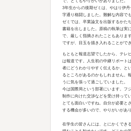
で、とてもやりがいがありました。
3年生からの後期ゼミは、やはり伊丹ゼミを選び
字通り格闘しました。難解な内容で
ゼミでは、卒業論文を出版するかた
書籍を出しました。原稿の執筆は実
で、厳しく指摘されたこともありま
ですが、目玉を描き入れることがで
もともと報道志望でしたから、テレ
は報道です。人生初の中継リポート
者にどうわかりやすく伝えるか、と
るところがあるのかもしれません。報
うに気を張って過ごしていました。
今は国際局という部署にいます。フ
制作に向けた交渉などを受け持って
とても面白いですね。自分が必要と
する機会が多いので、やりがいがあ
在学生の皆さんには、とにかくでき