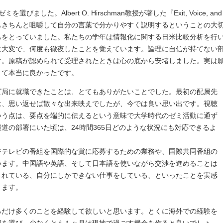
ました。Albert O. Hirschman教授が著した『Exit, Voice, a
もきちんと咀嚼して自分の言葉で分かりやすく説明するということの大
ちをとっていました。私たちの学年は情報化に関する日米比較分析を行
に大変で、何度も徹夜したことを覚えています。論理に自信が持てない
す。原稿が認められて受理されたときは心の底から安堵しました。実は
きて本当に良かったです。
ビ局に就職できたことは、とてもありがたいことでした。最初の配属先
は、思い返せば散々な出来映えでしたが、今では良い思い出です。視聴
いう点は、要点を端的に伝えるという意味で大学時代のゼミ活動に通ず
道の部署にいた頃は、24時間365日どのような状況にも対応できるよ
ジテレビの番組を国際的な賞に応募するための業務や、国際共同番組の
います。中国語や英語、そして日本語を使いながら交渉を進めることは
されている、自分にしかできない仕事をしている、といったことを実感
ります。
るだけ多くのことを経験して欲しいと思います。とくに海外での経験を