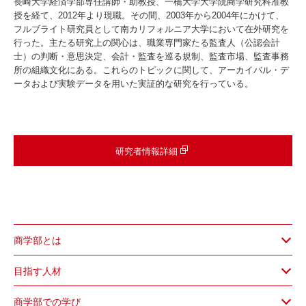
長崎大学経済学部専任講師・助教授、一橋大学大学院商学研究科准教
授を経て、2012年より現職。その間、2003年から2004年にかけて、
フルブライト研究員として南カリフォルニア大学において在外研究を
行った。主たる研究上の関心は、職業専門家たる監査人（公認会計
士）の判断・意思決定、会計・監査を巡る規制、監査市場、監査事務
所の組織文化にある。これらのトピックに関して、アーカイバル・デ
ータおよび実験データを用いた実証的な研究を行っている。
研究者情報詳細
商学部とは
目指す人材
商学部での学び