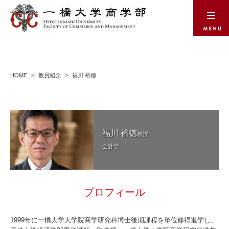
HOME
教員紹介
福川 裕徳
福川 裕徳
教授
会計学
プロフィール
1999年に一橋大学大学院商学研究科博士後期課程を単位修得退学し、