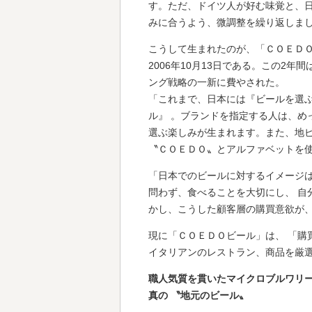
す。ただ、ドイツ人が好む味覚と、
みに合うよう、微調整を繰り返しま
こうして生まれたのが、「ＣＯＥＤＯ
2006年10月13日である。この
ング戦略の一新に費やされた。
「これまで、日本には『ビールを選
ル』 。ブランドを指定する人は、
選ぶ楽しみが生まれます。また、地
〝ＣＯＥＤＯ〟とアルファベットを
「日本でのビールに対するイメージ
問わず、食べることを大切にし、 
かし、こうした顧客層の購買意欲が
現に「ＣＯＥＤＯビール」は、 「購
イタリアンのレストラン、商品を厳
職人気質を貫いたマイクロブルワリ
真の 〝地元のビール〟