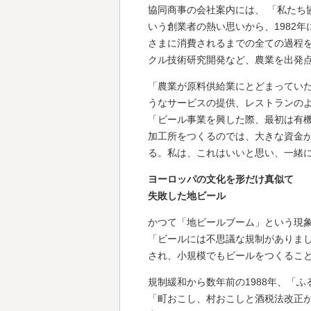
協同商事の会社案内には、 「私たち
いう創業者の熱い思いから、1982
さまに消費されるまでの全ての過程
クル技術研究開発など、農業を出発
「農業が原料供給業にとどまってい
うなサービスの提供、レストランの
「ビール事業を興した際、最初は有
加工所をつくるのでは、大きな資金
る。私は、これはいいと思い、一緒
ヨーロッパの文化を形だけ真似て
失敗した地ビール
かつて「地ビールブーム」という現
「ビールには不思議な規制がありまし
され、小規模でもビールをつくるこ
規制緩和から数年前の1988年、「
「町おこし、村おこしと酒税法改正が