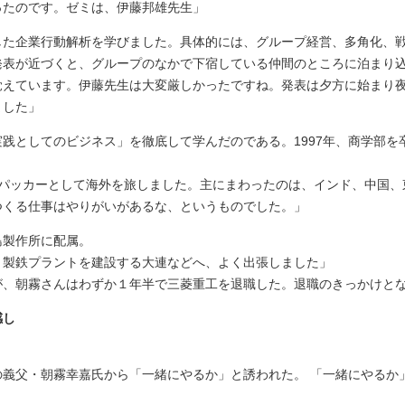
ったのです。ゼミは、伊藤邦雄先生」
した企業行動解析を学びました。具体的には、グループ経営、多角化、
発表が近づくと、グループのなかで下宿している仲間のところに泊まり
覚えています。伊藤先生は大変厳しかったですね。発表は夕方に始まり
ました」
践としてのビジネス」を徹底して学んだのである。1997年、商学部を
クパッカーとして海外を旅しました。主にまわったのは、インド、中国、
つくる仕事はやりがいがあるな、というものでした。」
島製作所に配属。
。製鉄プラントを建設する大連などへ、よく出張しました」
が、朝霧さんはわずか１年半で三菱重工を退職した。退職のきっかけと
感し
の義父・朝霧幸嘉氏から「一緒にやるか」と誘われた。 「一緒にやるか