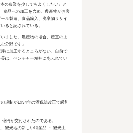
日本の農業を少しでもよくしたい』と
売、食品への加工を含め、農産物がお客
ビール製造、食品輸入、廃棄物リサイ
ていると記されている。
ていました。農産物の場合、産直のよ
生む分野です」
麦芽に加工するところがない。自前で
会長は、ベンチャー精神にあふれてい
規制が1994年の酒税法改正で緩和
１億円が交付されたのである。
、観光地の新しい特産品 ・ 観光土