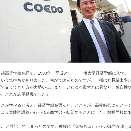
越高等学校を経て、1993年（平成5年） 、一橋大学経済学部に入学。
という気持ちがありました。何かで読んだのですが、一橋は社長輩出率
枢で支えてきた方が大勢いる。また、いわゆる帝大とは異なり、独自性
か。これが志望動機でした」
ネスが学べると考え、経済学部を選んだ。ところが、高校時代にイメー
、より実践的講義が行われる商学部へ転部することにした。教授面接に
〝戦〟 と誤記してしまったのです。教授に『気持ちはわかるが漢字が違