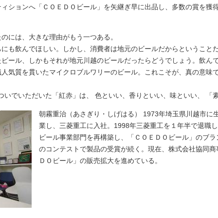
ティションへ「ＣＯＥＤＯビール」を矢継ぎ早に出品し、多数の賞を獲
たのには、大きな理由がもう一つある。
ちにも飲んでほしい。しかし、消費者は地元のビールだからということ
たビール、しかもそれが地元川越のビールだったらどうでしょう。飲ん
職人気質を貫いたマイクロブルワリーのビール。これこそが、真の意味
ついでいただいた「紅赤」は、 色といい、香りといい、味といい、 「
朝霧重治（あさぎり・しげはる） 1973年埼玉県川越市に
業し、三菱重工に入社。1998年三菱重工を１年半で退職し
ビール事業部門を再構築し、「ＣＯＥＤＯビール」のブラ
のコンテストで製品の受賞が続く。現在、株式会社協同商
ＤＯビール」の販売拡大を進めている。