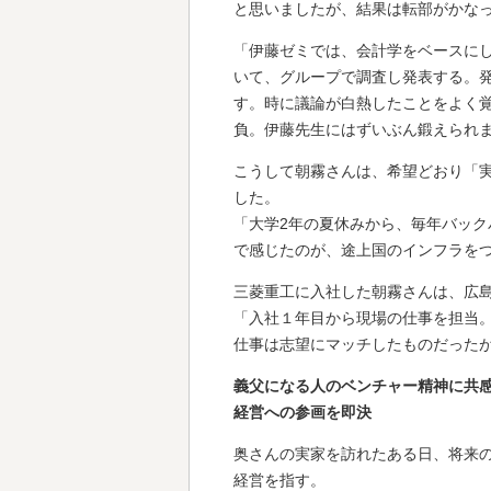
と思いましたが、結果は転部がかな
「伊藤ゼミでは、会計学をベースに
いて、グループで調査し発表する。
す。時に議論が白熱したことをよく
負。伊藤先生にはずいぶん鍛えられ
こうして朝霧さんは、希望どおり「実
した。
「大学2年の夏休みから、毎年バッ
で感じたのが、途上国のインフラを
三菱重工に入社した朝霧さんは、広
「入社１年目から現場の仕事を担当
仕事は志望にマッチしたものだった
義父になる人のベンチャー精神に共
経営への参画を即決
奥さんの実家を訪れたある日、将来
経営を指す。