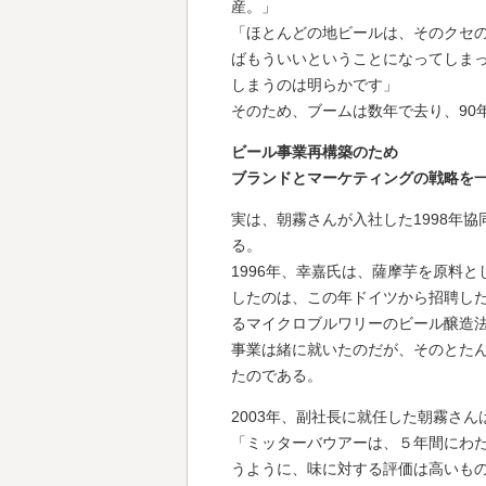
産。」
「ほとんどの地ビールは、そのクセ
ばもういいということになってしま
しまうのは明らかです」
そのため、ブームは数年で去り、90
ビール事業再構築のため
ブランドとマーケティングの戦略を
実は、朝霧さんが入社した1998年
る。
1996年、幸嘉氏は、薩摩芋を原料
したのは、この年ドイツから招聘し
るマイクロブルワリーのビール醸造
事業は緒に就いたのだが、そのとた
たのである。
2003年、副社長に就任した朝霧さ
「ミッターバウアーは、５年間にわ
うように、味に対する評価は高いも