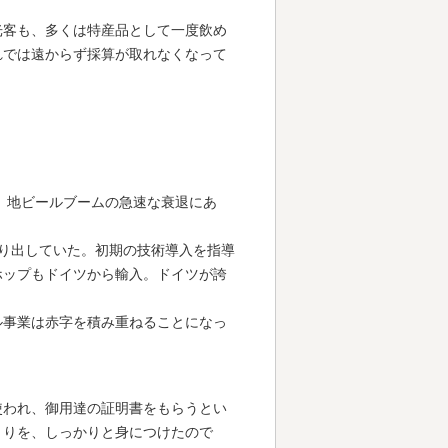
光客も、多くは特産品として一度飲め
れでは遠からず採算が取れなくなって
、地ビールブームの急速な衰退にあ
送り出していた。初期の技術導入を指導
ホップもドイツから輸入。ドイツが誇
。
ル事業は赤字を積み重ねることになっ
使われ、御用達の証明書をもらうとい
くりを、しっかりと身につけたので