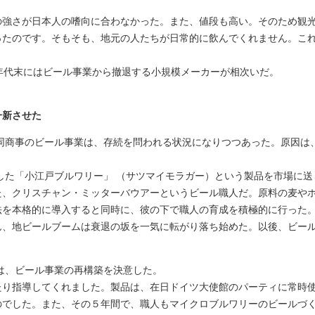
の強さが日本人の嗜向に合わなかった。また、値段も高い。そのため観
ったのです。そもそも、地元の人たちが日常的に飲んでくれません。こ
年代末にはビール事業から撤退する小規模メーカーが相次いだ。
一新させた
協同商事のビール事業は、存続を問われる状況になりつつあった。原因は
とした「小江戸ブルワリー」 （サツマイモラガー）という製品を市場に
た、クリスチャン・ミッターバウアーというビール職人だ。原料の麦や
法を本格的に導入すると同時に、彼の下で職人の育成を積極的に行った
ん、地ビールブームは衰退の坂を一気に転がり落ち始めた。以後、ビー
んは、ビール事業の再構築を決意した。
たり指導してくれました。製品は、在日ドイツ大使館のパーティに常時
のでした。また、その５年間で、職人もマイクロブルワリーのビールづ