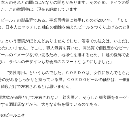
日本人のそれとの間にはかなりの開きがあります。そのため、ドイツの
した。この微調整は、現在も継続しています」
ビール」の製品群である。事業再構築に着手したのが2004年。 「Ｃ
2年間は、日本人にマッチした独自の個性を備えたビールをつくり上げるの
ぶ』という習慣がほとんどありませんでした。酒場での注文は、いまだに
めったにいません。そこに、職人気質を貫いた、高品質で個性豊かなビー
ビールのイメージを拭い去るため、地域性を排するため、川越の愛称で
使い、ラベルのデザインも都会風のスマートなものにしました」
は、〝男性専用〟というものでした。ＣＯＥＤＯは、女性に飲んでもら
自分の好みをしっかりと持っている層。ＣＯＥＤＯビールの価格は、一般
、値段だけで左右されるとは思いません」
買意欲が値段だけで左右されない」顧客層と、そうした顧客層をターゲ
選する酒販店などから、大きな支持を得ているのである。
ーのビールこそ