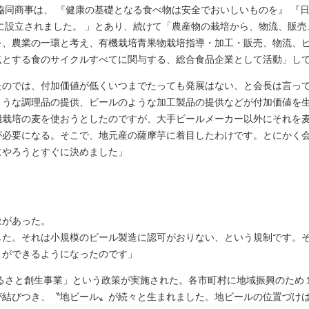
協同商事は、 『健康の基礎となる食べ物は安全でおいしいものを』 『
年に設立されました。 」とあり、続けて「農産物の栽培から、物流、販
を、農業の一環と考え、有機栽培青果物栽培指導・加工・販売、物流、
点とする食のサイクルすべてに関与する、総合食品企業として活動」し
たのでは、付加価値が低くいつまでたっても発展はない、と会長は言っ
ような調理品の提供、ビールのような加工製品の提供などが付加価値を
機栽培の麦を使おうとしたのですが、大手ビールメーカー以外にそれを
が必要になる。そこで、地元産の薩摩芋に着目したわけです。とにかく
にやろうとすぐに決めました」
象があった。
た。それは小規模のビール製造に認可がおりない、という規制です。その
とができるようになったのです」
ふるさと創生事業」という政策が実施された。各市町村に地域振興のため
結びつき、〝地ビール〟が続々と生まれました。地ビールの位置づけは