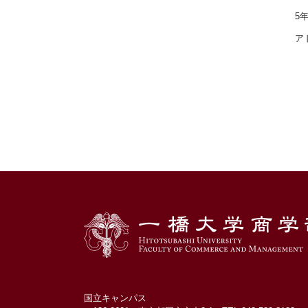
5
ア
国立キャンパス