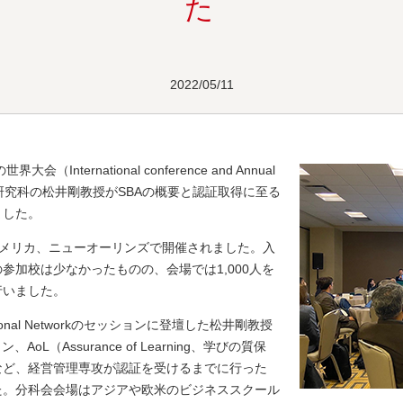
た
2022/05/11
nternational conference and Annual
管理研究科の松井剛教授がSBAの概要と認証取得に至る
ました。
日にアメリカ、ニューオーリンズで開催されました。入
参加校は少なかったものの、会場では1,000人を
行いました。
egional Networkのセッションに登壇した松井剛教授
L（Assurance of Learning、学びの質保
など、経営管理専攻が認証を受けるまでに行った
た。分科会会場はアジアや欧米のビジネススクール