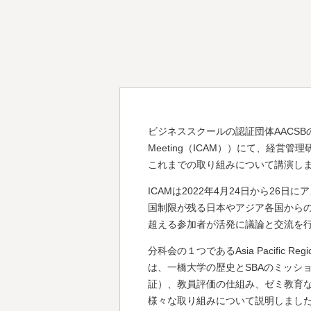
ビジネススクールの認証団体AACSBの世界大会（I
Meeting（ICAM））にて、経営
これまでの取り組みについて講演し
ICAMは2022年4月24日から26
国制限が残る日本やアジア各国からの
超える参加者が活発に議論と交流を
分科会の１つであるAsia Pacific R
は、一橋大学の歴史とSBAのミッション、Ao
証）、教員評価の仕組み、ゼミ教育
様々な取り組みについて説明しまし