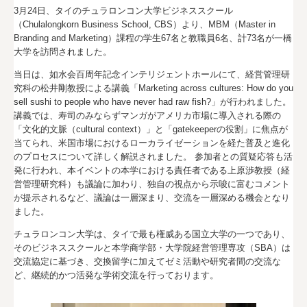
3月24日、タイのチュラロンコン大学ビジネススクール
（Chulalongkorn Business School, CBS）より、MBM（Master in
Branding and Marketing）課程の学生67名と教職員6名、計73名が一橋
大学を訪問されました。
当日は、如水会百周年記念インテリジェントホールにて、経営管理研
究科の松井剛教授による講義「Marketing across cultures: How do you
sell sushi to people who have never had raw fish?」が行われました。
講義では、寿司のみならずマンガがアメリカ市場に導入される際の
「文化的文脈（cultural context）」と「gatekeeperの役割」に焦点が
当てられ、米国市場におけるローカライゼーションを経た普及と進化
のプロセスについて詳しく解説されました。 参加者との質疑応答も活
発に行われ、本イベントの本学における責任者である上原渉教授（経
営管理研究科）も議論に加わり、独自の視点から示唆に富むコメント
が提示されるなど、議論は一層深まり、交流を一層深める機会となり
ました。
チュラロンコン大学は、タイで最も権威ある国立大学の一つであり、
そのビジネススクールと本学商学部・大学院経営管理専攻（SBA）は
交流協定に基づき、交換留学に加えてゼミ活動や研究者間の交流な
ど、継続的かつ活発な学術交流を行っております。