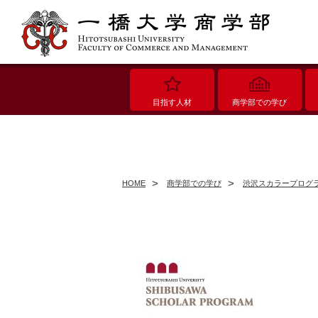
目指す人材
商学部での学び
HOME
商学部での学び
渋沢スカラープログ