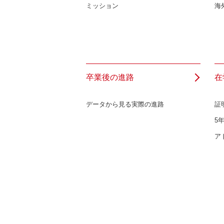
ミッション
海
卒業後の進路
在
データから見る実際の進路
証
5
ア