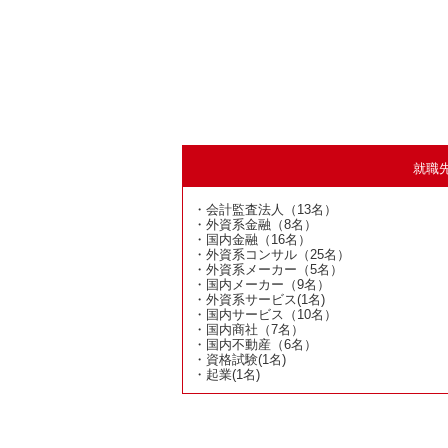
就職
・会計監査法人（13名）
・外資系金融（8名）
・国内金融（16名）
・外資系コンサル（25名）
・外資系メーカー（5名）
・国内メーカー（9名）
・外資系サービス(1名)
・国内サービス（10名）
・国内商社（7名）
・国内不動産（6名）
・資格試験(1名)
・起業(1名)