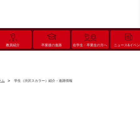
教員紹介
卒業後の進路
在学生・卒業生の方へ
ニュース&イベ
ラム
学生（渋沢スカラー）紹介・進路情報