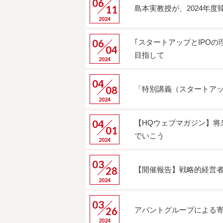
06
11
島本実教授が、2024年
2024
06
｢スタートアップとIPO
04
目指して
2024
04
08
「特別講義（スタートアッ
2024
04
【HQウェブマガジン】
01
でいこう
2024
03
28
【開催報告】戦略的経営者
2024
03
26
アバントグループによる
2024