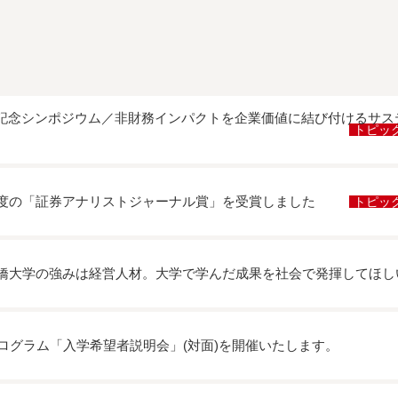
0周年記念シンポジウム／非財務インパクトを企業価値に結び付けるサ
トピッ
度の「証券アナリストジャーナル賞」を受賞しました
トピッ
一橋大学の強みは経営人材。大学で学んだ成果を社会で発揮してほし
プログラム「⼊学希望者説明会」(対⾯)を開催いたします。