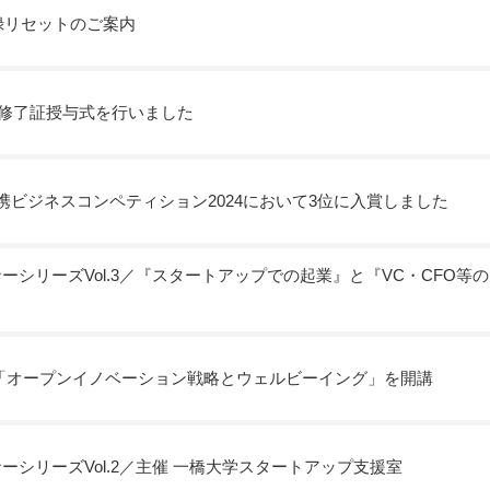
登録リセットのご案内
SSP修了証授与式を行いました
携ビジネスコンペティション2024において3位に入賞しました
ーシリーズVol.3／『スタートアップでの起業』と『VC・CFO等
る
「オープンイノベーション戦略とウェルビーイング」を開講
シリーズVol.2／主催 一橋大学スタートアップ支援室