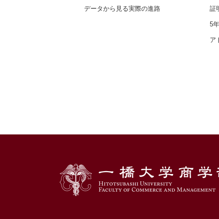
データから見る実際の進路
証
5
ア