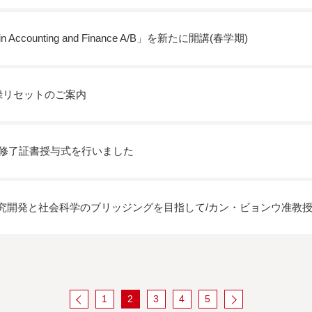
in Accounting and Finance A/B」を新たに開講(春学期)
登録リセットのご案内
にSSP修了証書授与式を行いました
究開発と社会科学のブリッジングを目指して/カン・ビョンウ准教
次へ
1
2
3
4
5
前へ