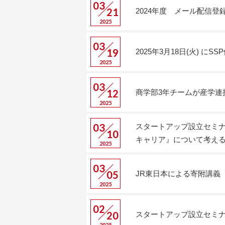
03
21
2024年度 メール配信
2025
03
19
2025年3月18日(火) に
2025
03
12
商学部3年チームが産学連
2025
03
スタートアップ設立セミナ
10
キャリア』について考え
2025
03
05
JR東日本による寄附講義
2025
02
20
スタートアップ設立セミナー
2025