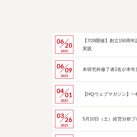
06
【7/28開催】創立15
20
実践
2025
06
09
本研究科修了者2名が本年
2025
04
01
【HQウェブマガジン】
2025
03
26
5⽉10⽇（⼟）経営分析
2025