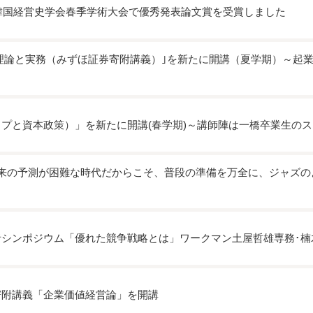
度韓国経営史学会春季学術大会で優秀発表論文賞を受賞しました
の理論と実務（みずほ証券寄附講義）｣を新たに開講（夏学期）～起業
プと資本政策）」を新たに開講(春学期)～講師陣は一橋卒業生の
将来の予測が困難な時代だからこそ、普段の準備を万全に、ジャズの
シンポジウム「優れた競争戦略とは」ワークマン土屋哲雄専務･楠
寄附講義「企業価値経営論」を開講